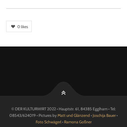
0
likes
© DER KULTURWIRT 2022 • Hauptstr. 61, 84385 Egglham • Tel:
08543/624019 • Pictures by
Matt und Glänzend
•
Joschija Bauer
•
Foto Schwägerl
•
Ramona Goßner