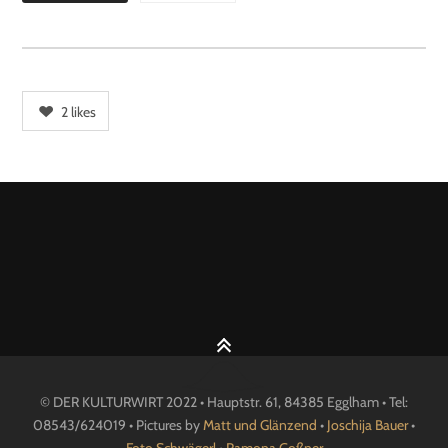
2
likes
© DER KULTURWIRT 2022 • Hauptstr. 61, 84385 Egglham • Tel:
08543/624019 • Pictures by
Matt und Glänzend
•
Joschija Bauer
•