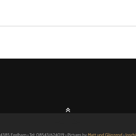
4385 Egglham • Tel: 08543/624019 • Pictures by
Matt und Glänzend
•
Josch