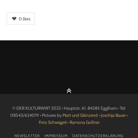
0
likes
© DER KULTURWIRT 2022 • Hauptstr. 61, 84385 Egglham • Tel:
08543/624019 • Pictures by
Matt und Glänzend
•
Joschija Bauer
•
Foto Schwägerl
•
Ramona Goßner
NEWSLETTER
IMPRESSUM
DATENSCHUTZERKLÄRUNG