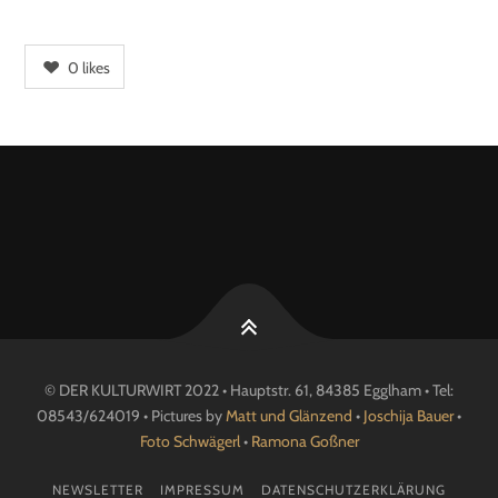
0
likes
© DER KULTURWIRT 2022 • Hauptstr. 61, 84385 Egglham • Tel:
08543/624019 • Pictures by
Matt und Glänzend
•
Joschija Bauer
•
Foto Schwägerl
•
Ramona Goßner
NEWSLETTER
IMPRESSUM
DATENSCHUTZERKLÄRUNG