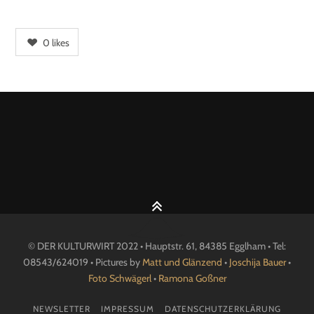
0
likes
© DER KULTURWIRT 2022 • Hauptstr. 61, 84385 Egglham • Tel:
08543/624019 • Pictures by
Matt und Glänzend
•
Joschija Bauer
•
Foto Schwägerl
•
Ramona Goßner
NEWSLETTER
IMPRESSUM
DATENSCHUTZERKLÄRUNG