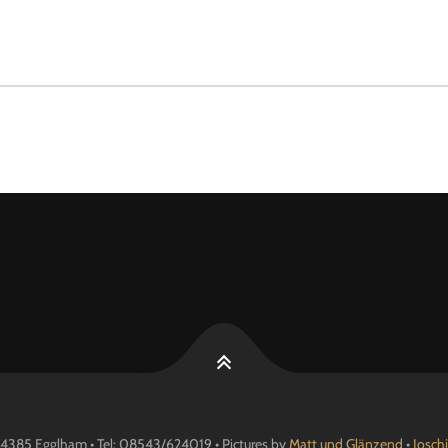
4385 Egglham • Tel: 08543/624019 • Pictures by
Matt und Glänzend
•
Josch