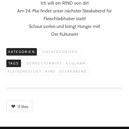
Ich will ein RIND von dir!
Am 24. Mai findet unser nächster Steakabend für
Fleischliebhaber statt!
Schaut vorbei und bringt Hunger mit!
Der Kulturwirt
KATEGORIEN
UNCATEGORIZED
TAGS
DERKULTURWIRT
EGGLHAM
FLEISCHESLUST
RIND
STEAKABEND
0
likes