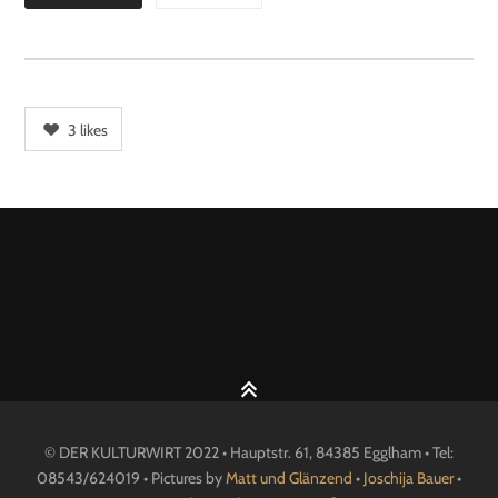
3
likes
© DER KULTURWIRT 2022 • Hauptstr. 61, 84385 Egglham • Tel:
08543/624019 • Pictures by
Matt und Glänzend
•
Joschija Bauer
•