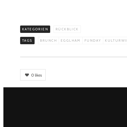
KATEGORIEN
RÜCKBLICK
TAGS
BRUNCH
EGGLHAM
FUNDAY
KULTURWI
0
likes