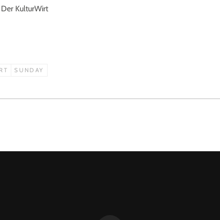
Der KulturWirt
RT
SUNDAY