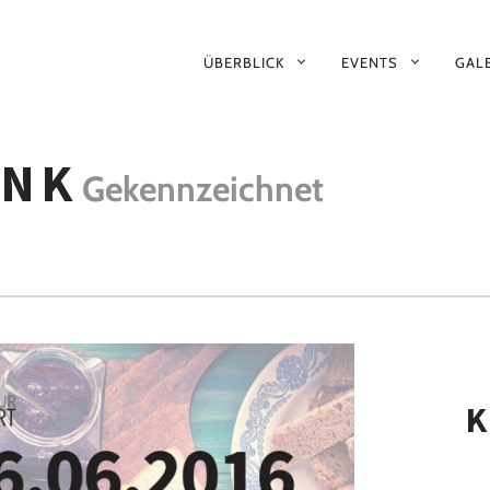
PRIMÄR-
ÜBERBLICK
EVENTS
GALE
NAVIGATION
INK
Gekennzeichnet
K