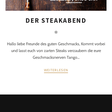
DER STEAKABEND
✻
Hallo liebe Freunde des guten Geschmacks, Kommt vorbei
und lasst euch von zarten Steaks verzaubern die eure
Geschmacksnerven Tango...
WEITERLESEN
POSTS
ZURÜCK
WEITER
NAVIGATION