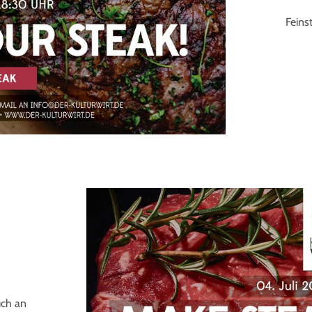
Feins
uch an