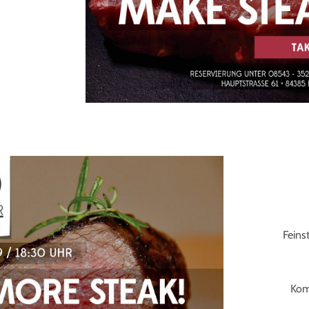
Feins
Kom