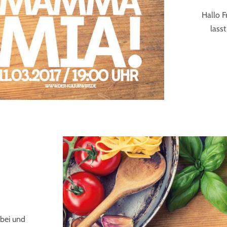
Hallo F
lass
rbei und