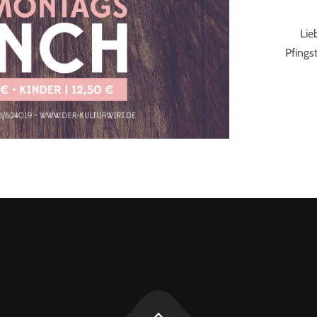
Lie
Pfings