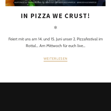
IN PIZZA WE CRUST!
✻
Feiert mit uns am 14. und 15. Juni unser 2. Pizzafestival im
Rottal… Am Mittwoch für euch live...
WEITERLESEN
POSTS
ZURÜCK
WEITER
NAVIGATION