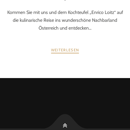
Kommen Sie mit uns und dem Kochteufel „Enrico Loitz“ auf
die kulinarische Reise ins wunderschöne Nachbarland
Österreich und entdecken...
WEITERLESEN
POSTS
ZURÜCK
WEITER
NAVIGATION