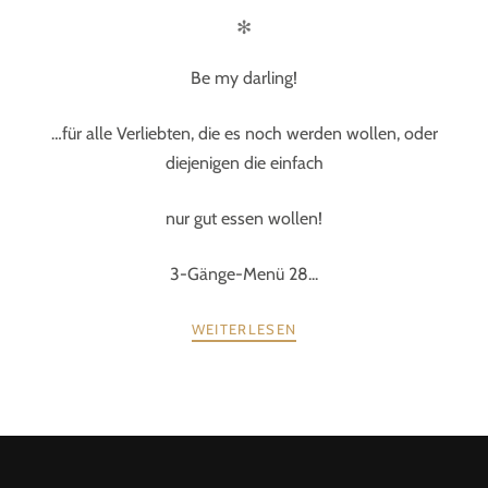
✻
Be my darling!
…für alle Verliebten, die es noch werden wollen, oder
diejenigen die einfach
nur gut essen wollen!
3-Gänge-Menü 28...
WEITERLESEN
POSTS
ZURÜCK
WEITER
NAVIGATION