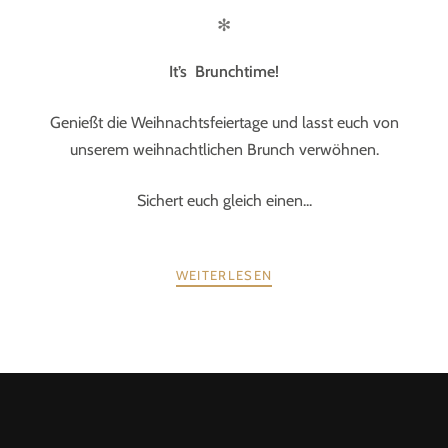
✻
It
’s Brunchtime!
Genießt die Weihnachtsfeiertage und lasst euch von
unserem weihnachtlichen Brunch verwöhnen.
Sichert euch gleich einen...
WEITERLESEN
POSTS
ZURÜCK
WEITER
NAVIGATION