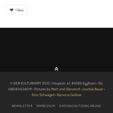
1
likes
© DER KULTURWIRT 2022 • Hauptstr. 61, 84385 Egglham • Tel:
08543/624019 • Pictures by
Matt und Glänzend
•
Joschija Bauer
•
Foto Schwägerl
•
Ramona Goßner
NEWSLETTER
IMPRESSUM
DATENSCHUTZERKLÄRUNG