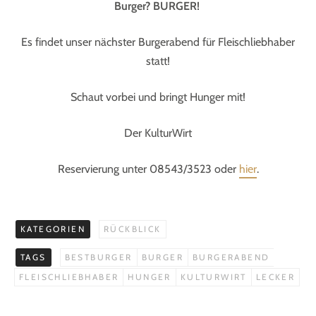
Burger? BURGER!
Es findet unser nächster Burgerabend für Fleischliebhaber
statt!
Schaut vorbei und bringt Hunger mit!
Der KulturWirt
Reservierung unter 08543/3523 oder
hier
.
KATEGORIEN
RÜCKBLICK
TAGS
BESTBURGER
BURGER
BURGERABEND
FLEISCHLIEBHABER
HUNGER
KULTURWIRT
LECKER