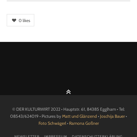
0
likes
© DER KULTURWIRT 2022 • Hauptstr. 61, 84385 Egglham • Tel:
08543/624019 • Pictures by
Matt und Glänzend
•
Joschija Bauer
•
Foto Schwägerl
•
Ramona Goßner
NEWSLETTER
IMPRESSUM
DATENSCHUTZERKLÄRUNG