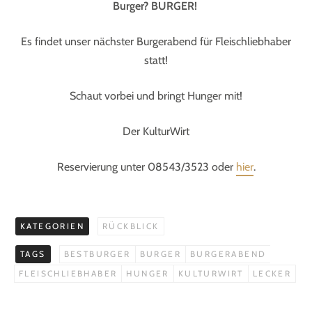
Burger? BURGER!
Es findet unser nächster Burgerabend für Fleischliebhaber
statt!
Schaut vorbei und bringt Hunger mit!
Der KulturWirt
Reservierung unter 08543/3523 oder
hier
.
KATEGORIEN
RÜCKBLICK
TAGS
BESTBURGER
BURGER
BURGERABEND
FLEISCHLIEBHABER
HUNGER
KULTURWIRT
LECKER