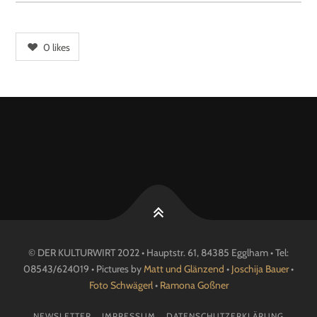
0
likes
© DER KULTURWIRT 2022 • Hauptstr. 61, 84385 Egglham • Tel:
08543/624019 • Pictures by
Matt und Glänzend
•
Joschija Bauer
•
Foto Schwägerl
•
Ramona Goßner
NEWSLETTER
IMPRESSUM
DATENSCHUTZERKLÄRUNG