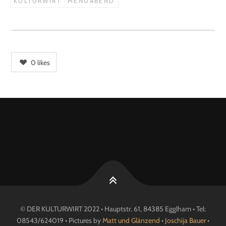
KULTURWIRT
MENÜABEND
0
likes
© DER KULTURWIRT 2022 • Hauptstr. 61, 84385 Egglham • Tel:
08543/624019 • Pictures by
Matt und Glänzend
•
Joschija Bauer
•