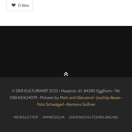
0
likes
© DER KULTURWIRT 2022 • Hauptstr. 61, 84385 Egglham • Tel:
08543/624019 • Pictures by
Matt und Glänzend
•
Joschija Bauer
•
Foto Schwägerl
•
Ramona Goßner
NEWSLETTER
IMPRESSUM
DATENSCHUTZERKLÄRUNG