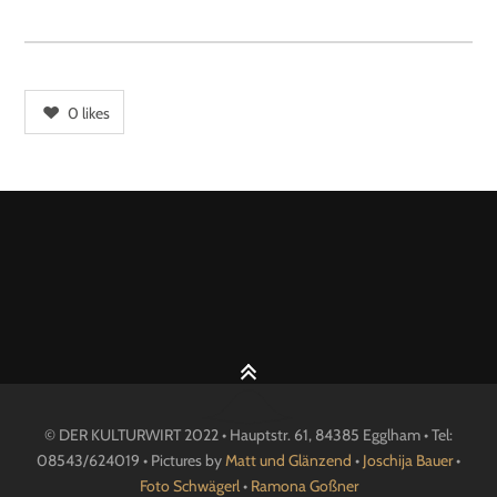
0
likes
© DER KULTURWIRT 2022 • Hauptstr. 61, 84385 Egglham • Tel:
08543/624019 • Pictures by
Matt und Glänzend
•
Joschija Bauer
•
Foto Schwägerl
•
Ramona Goßner