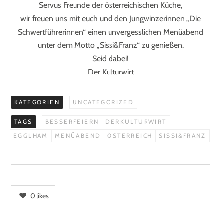
Servus Freunde der österreichischen Küche,
wir freuen uns mit euch und den Jungwinzerinnen „Die
Schwertführerinnen“ einen unvergesslichen Menüabend
unter dem Motto „Sissi&Franz“ zu genießen.
Seid dabei!
Der Kulturwirt
KATEGORIEN
UNCATEGORIZED
TAGS
BESSERFEIERN
DERKULTURWIRT
EGGLHAM
MENÜABEND
ÖSTERREICH
SISSI&FRANZ
0
likes