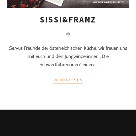
SISSI&FRANZ
✻
Servus Freunde der österreichischen Küche, wir freuen uns
mit euch und den Jungwinzerinnen „Die
Schwertführerinnen“ einen...
WEITERLESEN
POSTS
ZURÜCK
WEITER
NAVIGATION