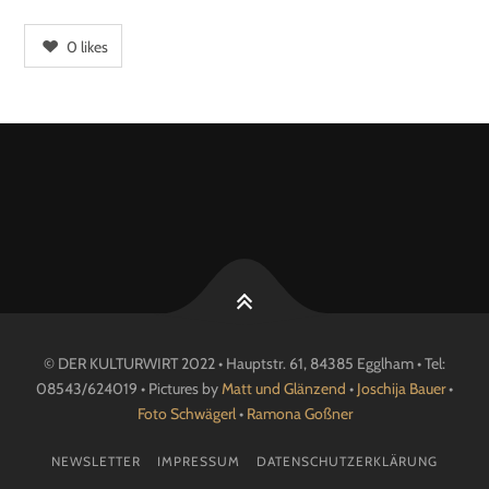
0
likes
© DER KULTURWIRT 2022 • Hauptstr. 61, 84385 Egglham • Tel:
08543/624019 • Pictures by
Matt und Glänzend
•
Joschija Bauer
•
Foto Schwägerl
•
Ramona Goßner
NEWSLETTER
IMPRESSUM
DATENSCHUTZERKLÄRUNG